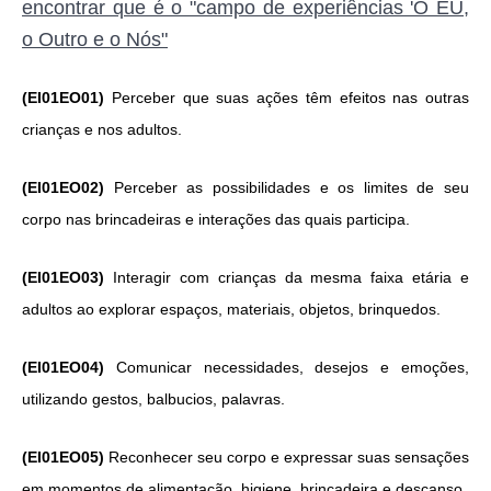
encontrar que é o "campo de experiências 'O EU,
o Outro e o Nós"
(EI01EO01)
Perceber que suas ações têm efeitos nas outras
crianças e nos adultos.
(EI01EO02)
Perceber as possibilidades e os limites de seu
corpo nas brincadeiras e interações das quais participa.
(EI01EO03)
Interagir com crianças da mesma faixa etária e
adultos ao explorar espaços, materiais, objetos, brinquedos.
(EI01EO04)
Comunicar necessidades, desejos e emoções,
utilizando gestos, balbucios, palavras.
(EI01EO05)
Reconhecer seu corpo e expressar suas sensações
em momentos de alimentação, higiene, brincadeira e descanso.