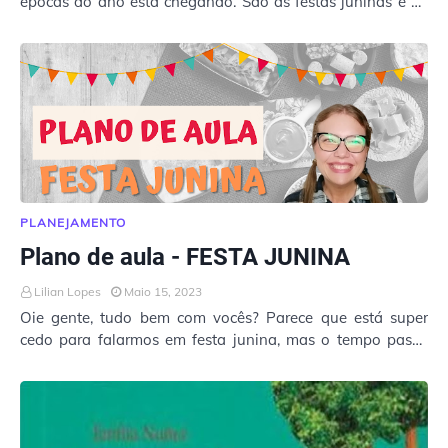
épocas do ano está chegando. São as festas juninas e eu
gosto muito disso! Na verdade, esse gosto pe…
PLANEJAMENTO
Plano de aula - FESTA JUNINA
Lilian Lopes
Maio 15, 2023
Oie gente, tudo bem com vocês? Parece que está super
cedo para falarmos em festa junina, mas o tempo passa
"voando" e precisamos começar a…