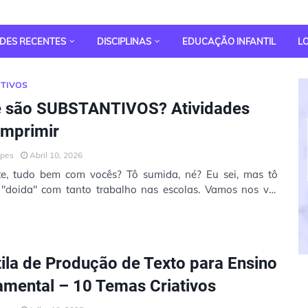
ADES RECENTES
DISCIPLINAS
EDUCAÇÃO INFANTIL
L
TIVOS
e são SUBSTANTIVOS? Atividades
imprimir
opes
Abril 10, 2026
te, tudo bem com vocês? Tô sumida, né? Eu sei, mas tô
o "doida" com tanto trabalho nas escolas. Vamos nos ver
zes po…
ila de Produção de Texto para Ensino
mental – 10 Temas Criativos