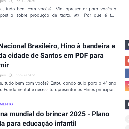
opes
Julho 12, 2025
te, tudo bem com vocês? Vim apresentar para vocês a
postila sobre produção de texto. ✍️ Por que é tão
te ensinar a criança a …
A
Nacional Brasileiro, Hino à bandeira e
da cidade de Santos em PDF para
mir
opes
Junho 08, 2025
e, tudo bem com vocês? Estou dando aula para o 4º ano
o Fundamental e necessito apresentar os Hinos principais:
ional Brasil…
AMENTO
a mundial do brincar 2025 - Plano
la para educação infantil