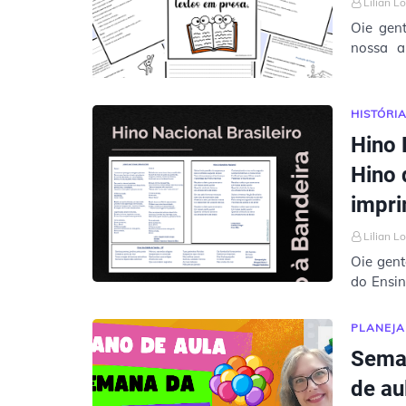
Lilian L
Oie gen
nossa a
importan
HISTÓRI
Hino 
Hino 
impri
Lilian L
Oie gent
do Ensin
Hino Nac
PLANEJ
Seman
de au