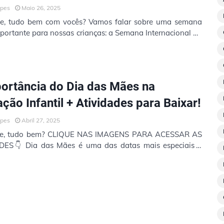
opes
Maio 26, 2025
te, tudo bem com vocês? Vamos falar sobre uma semana
portante para nossas crianças: a Semana Internacional do
Brincar 2025 A Semana …
ortância do Dia das Mães na
ção Infantil + Atividades para Baixar!
opes
Abril 27, 2025
te, tudo bem? CLIQUE NAS IMAGENS PARA ACESSAR AS
 das datas mais especiais e
ntes do calendário esco…