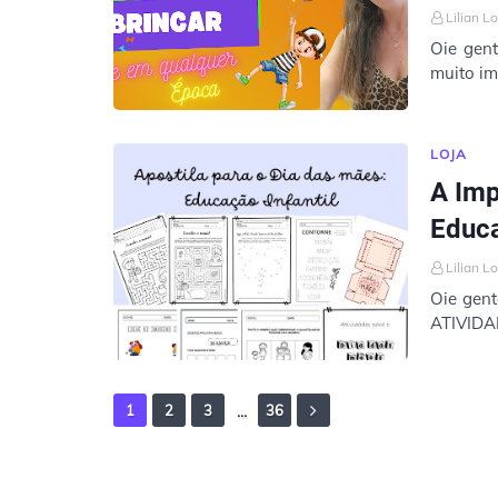
Lilian L
Oie gen
muito im
LOJA
A Imp
Educa
Lilian L
Oie gen
ATIVIDADES👇 Dia das Mães é uma
emociona
...
1
2
3
36