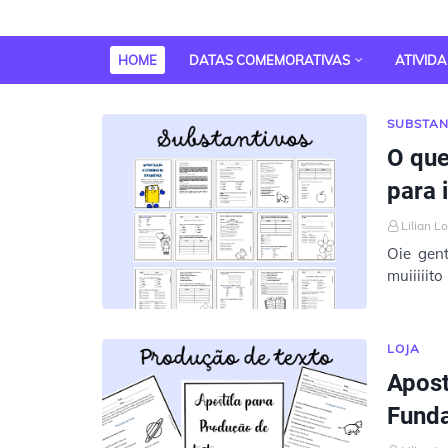
HOME
DATAS COMEMORATIVAS
ATIVID
SUBSTAN
O qu
para 
Lilian L
Oie gen
muiiiiit
mais ve
LOJA
Apost
Funda